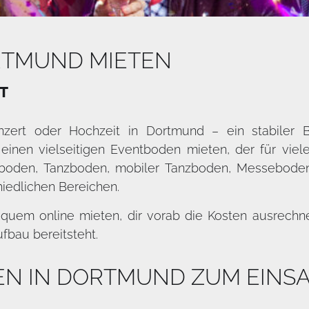
RTMUND MIETEN
HT
onzert oder Hochzeit in Dortmund – ein stabile
inen vielseitigen Eventboden mieten, der für viele
boden, Tanzboden, mobiler Tanzboden, Messebode
hiedlichen Bereichen.
uem online mieten, dir vorab die Kosten ausrechnen
ufbau bereitsteht.
EN IN DORTMUND ZUM EINS