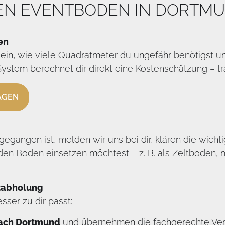
NEN EVENTBODEN IN DORTM
en
 ein, wie viele Quadratmeter du ungefähr benötigst 
stem berechnet dir direkt eine Kostenschätzung – t
AGEN
gangen ist, melden wir uns bei dir, klären die wichti
en Boden einsetzen möchtest – z. B. als Zeltboden,
stabholung
sser zu dir passt:
nach Dortmund
und übernehmen die fachgerechte Verl