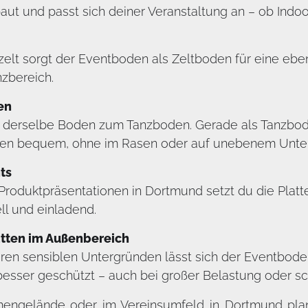
t und passt sich deiner Veranstaltung an – ob Indoo
elt sorgt der Eventboden als Zeltboden für eine ebene,
nzbereich.
en
rd derselbe Boden zum Tanzboden. Gerade als Tanzbode
nzen bequem, ohne im Rasen oder auf unebenem Unter
ts
oduktpräsentationen in Dortmund setzt du die Platt
ll und einladend.
tten im Außenbereich
ren sensiblen Untergründen lässt sich der Eventbode
 besser geschützt – auch bei großer Belastung oder s
irmengelände oder im Vereinsumfeld in Dortmund pla