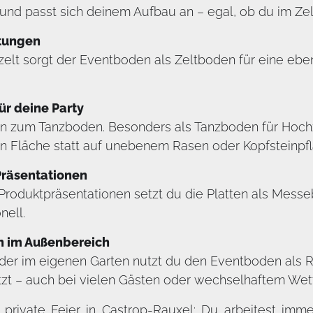
d passt sich deinem Aufbau an – egal, ob du im Zelt, 
ltungen
elt sorgt der Eventboden als Zeltboden für eine ebene,
r deine Party
n zum Tanzboden. Besonders als Tanzboden für Hochzei
en Fläche statt auf unebenem Rasen oder Kopfsteinpfla
Präsentationen
roduktpräsentationen setzt du die Platten als Messe
nell.
n im Außenbereich
der im eigenen Garten nutzt du den Eventboden als R
zt – auch bei vielen Gästen oder wechselhaftem Wett
 private Feier in Castrop-Rauxel: Du arbeitest im