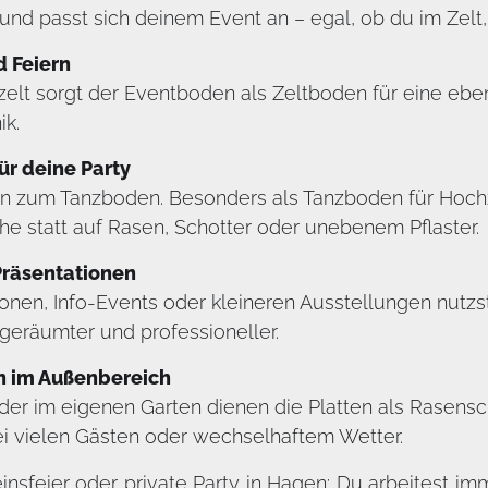
d passt sich deinem Event an – egal, ob du im Zelt, i
d Feiern
elt sorgt der Eventboden als Zeltboden für eine ebene,
ik.
r deine Party
n zum Tanzboden. Besonders als Tanzboden für Hochze
che statt auf Rasen, Schotter oder unebenem Pflaster.
Präsentationen
nen, Info-Events oder kleineren Ausstellungen nutzs
ufgeräumter und professioneller.
n im Außenbereich
er im eigenen Garten dienen die Platten als Rasensc
ei vielen Gästen oder wechselhaftem Wetter.
einsfeier oder private Party in Hagen: Du arbeitest 