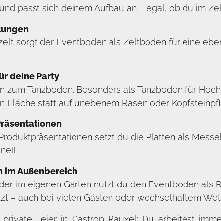
d passt sich deinem Aufbau an – egal, ob du im Zelt, 
ltungen
elt sorgt der Eventboden als Zeltboden für eine ebene,
r deine Party
n zum Tanzboden. Besonders als Tanzboden für Hochzei
en Fläche statt auf unebenem Rasen oder Kopfsteinpfla
Präsentationen
roduktpräsentationen setzt du die Platten als Messe
nell.
n im Außenbereich
der im eigenen Garten nutzt du den Eventboden als R
zt – auch bei vielen Gästen oder wechselhaftem Wett
 private Feier in Castrop-Rauxel: Du arbeitest im